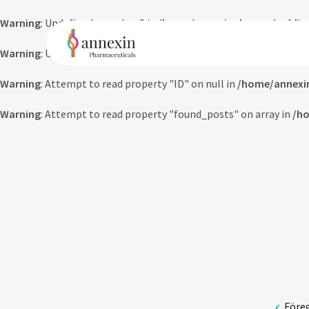
Warning
: Undefined array key 0 in
/home/annexinpharma/public_
Warning
: Undefined array key 0 in
/home/annexinpharma/public_
Warning
: Attempt to read property "ID" on null in
/home/annexi
Warning
: Attempt to read property "found_posts" on array in
/ho
Före