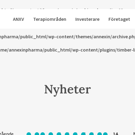
html/wp-content/themes/annexin/archive.php
on line
23
ANXV
Terapiområden
Investerare
Företaget
html/wp-content/themes/annexin/archive.php
on line
24
npharma/public_html/wp-content/themes/annexin/archive.ph
me/annexinpharma/public_html/wp-content/plugins/timber-lib
Nyheter
gående
1
…
3
4
5
6
7
8
9
…
14