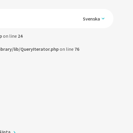
Svenska
p
on line
24
rary/lib/QueryIterator.php
on line
76
Nästa