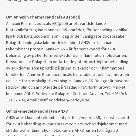
Om Annexin Pharmaceuticals AB (publ)
Annexin Pharmaceuticals AB (publ) är ett världsledande
bioteknikföretag inom Annexin A5-området, för behandling av olika
hjärt- och kärlsjukdomar, som i dag är den vanligaste dödsorsaken.
Bolagets biologiska läkemedelskandidat ANXV – ett humant
rekombinant protein, Annexin A5 – är främst avsedd för akut
behandling av patienter med skador och inflammation i blodkärlen.
Dessutom har Bolaget en omfattande patentportfölj för behandling
av sjukdomar som uppstår på grund av skador och inflammation i
blodkärlen. Annexin Pharmaceuticals har etablerat och optimerat en
cell-linje för storskalig tillverkning av Annexin A5. Bolaget är baserat
i Stockholm och är noterade på Nasdaq First North Growth Market,
kortnamn ANNX. Redeye är Bolagets Certified Adviser. Tel. +46 (0) 8
121 576 90, email certifiedadviser@redeye.se.
Om läkemedelskandidaten ANXV
ANXV är ett humant rekombinant protein, Annexin A5, främst avsedd
för akut behandling av patienter med hjärt- och kärlsjukdomar med
skador och inflammation i blodkärlen. ANXV har en förmåga att