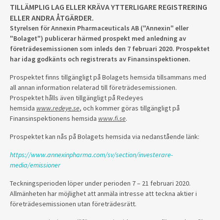
TILLÄMPLIG LAG ELLER KRÄVA YTTERLIGARE REGISTRERING
ELLER ANDRA ÅTGÄRDER.
Styrelsen för Annexin Pharmaceuticals AB ("Annexin" eller
"Bolaget") publicerar härmed prospekt med anledning av
företrädesemissionen som inleds den 7 februari 2020. Prospektet
har idag godkänts och registrerats av Finansinspektionen.
Prospektet finns tillgängligt på Bolagets hemsida tillsammans med
all annan information relaterad till företrädesemissionen.
Prospektet hålls även tillgängligt på Redeyes
hemsida
www.redeye.se
, och kommer göras tillgängligt på
Finansinspektionens hemsida
www.fi.se
.
Prospektet kan nås på Bolagets hemsida via nedanstående länk:
https://www.annexinpharma.com/sv/section/investerare-
media/emissioner
Teckningsperioden löper under perioden 7 – 21 februari 2020.
Allmänheten har möjlighet att anmäla intresse att teckna aktier i
företrädesemissionen utan företrädesrätt.