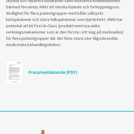
skydda och reparera blodkärlen samt motverka inflammationen.
Därmed förväntas ANXV att minska lidande och förhoppningsvis
dödlighet för flera patientgrupper med både sällsynta
kärlsjukdomar och stora folksjukdomar som hjärtinfarkt. ANXV har
potential att bli First-In-Class (produkt med nya unika
verkningsmekanismer som är den första i sitt slag på marknaden)
för flera patientgrupper där det finns stora icke tillgodosedda
medicinska behandlingsbehov.
Pressmeddelande (PDF)