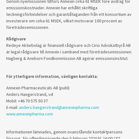
Genom nyemissionen tillförs Annexin cirka 61 MSEK före avdrag för
emissionskostnader. Annexin har erhållit skriftliga
teckningsförbindelser och garantiåtaganden från ett konsortium av
investerare om cirka 61 MSEK, vilket motsvarar 100 procent av
företrädesemissionen.
Rådgivare
Redeye Aktiebolag är finansiell rådgivare och Cirio Advokatbyrå AB
är legal rådgivare till Annexin i samband med företrädesemissionen.
Hagberg & Aneborn Fondkommission AB agerar emissionsinstitut.
För ytterligare information, vänligen kontakta:
Annexin Pharmaceuticals AB (publ)
Anders Haegerstrand, vd
Mobil: +46 70 575 50 37
E-mail:
anders.haegerstrand@annexinpharma.com
www.annexinpharma.com
Informationen lämnades, genom ovanstående kontaktpersons
försorg, för offentliggörande den 5 februari 2020 kl. 16:00 CET.