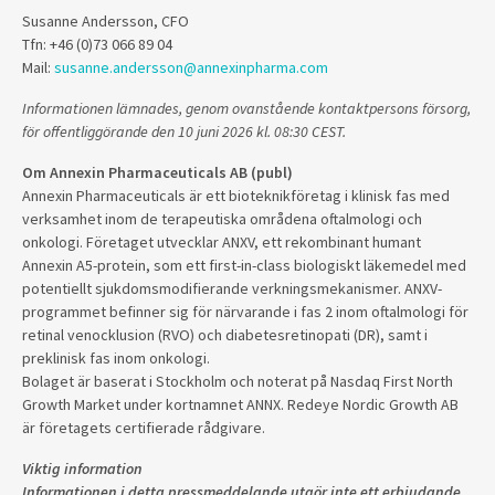
Susanne Andersson, CFO
Tfn: +46 (0)73 066 89 04
Mail:
susanne.andersson@annexinpharma.com
Informationen lämnades, genom ovanstående kontaktpersons försorg,
för offentliggörande den 10 juni 2026 kl. 08:30 CEST.
Om Annexin Pharmaceuticals AB (publ)
Annexin Pharmaceuticals är ett bioteknikföretag i klinisk fas med
verksamhet inom de terapeutiska områdena oftalmologi och
onkologi. Företaget utvecklar ANXV, ett rekombinant humant
Annexin A5-protein, som ett first-in-class biologiskt läkemedel med
potentiellt sjukdomsmodifierande verkningsmekanismer. ANXV-
programmet befinner sig för närvarande i fas 2 inom oftalmologi för
retinal venocklusion (RVO) och diabetesretinopati (DR), samt i
preklinisk fas inom onkologi.
Bolaget är baserat i Stockholm och noterat på Nasdaq First North
Growth Market under kortnamnet ANNX. Redeye Nordic Growth AB
är företagets certifierade rådgivare.
Viktig information
Informationen i detta pressmeddelande utgör inte ett erbjudande