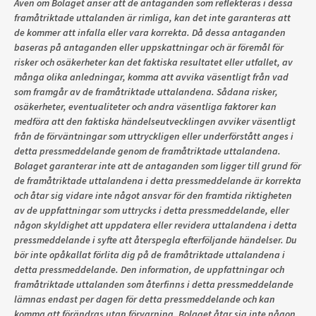
Även om Bolaget anser att de antaganden som reflekteras i dessa
framåtriktade uttalanden är rimliga, kan det inte garanteras att
de kommer att infalla eller vara korrekta. Då dessa antaganden
baseras på antaganden eller uppskattningar och är föremål för
risker och osäkerheter kan det faktiska resultatet eller utfallet, av
många olika anledningar, komma att avvika väsentligt från vad
som framgår av de framåtriktade uttalandena. Sådana risker,
osäkerheter, eventualiteter och andra väsentliga faktorer kan
medföra att den faktiska händelseutvecklingen avviker väsentligt
från de förväntningar som uttryckligen eller underförstått anges i
detta pressmeddelande genom de framåtriktade uttalandena.
Bolaget garanterar inte att de antaganden som ligger till grund för
de framåtriktade uttalandena i detta pressmeddelande är korrekta
och åtar sig vidare inte något ansvar för den framtida riktigheten
av de uppfattningar som uttrycks i detta pressmeddelande, eller
någon skyldighet att uppdatera eller revidera uttalandena i detta
pressmeddelande i syfte att återspegla efterföljande händelser. Du
bör inte opåkallat förlita dig på de framåtriktade uttalandena i
detta pressmeddelande. Den information, de uppfattningar och
framåtriktade uttalanden som återfinns i detta pressmeddelande
lämnas endast per dagen för detta pressmeddelande och kan
komma att förändras utan förvarning. Bolaget åtar sig inte någon