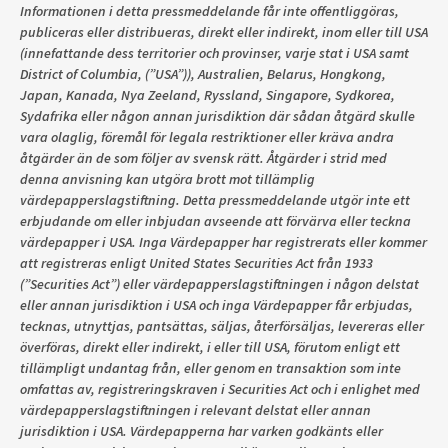
Informationen i detta pressmeddelande får inte offentliggöras,
publiceras eller distribueras, direkt eller indirekt, inom eller till USA
(innefattande dess territorier och provinser, varje stat i USA samt
District of Columbia, (”USA”)), Australien, Belarus, Hongkong,
Japan, Kanada, Nya Zeeland, Ryssland, Singapore, Sydkorea,
Sydafrika eller någon annan jurisdiktion där sådan åtgärd skulle
vara olaglig, föremål för legala restriktioner eller kräva andra
åtgärder än de som följer av svensk rätt. Åtgärder i strid med
denna anvisning kan utgöra brott mot tillämplig
värdepapperslagstiftning. Detta pressmeddelande utgör inte ett
erbjudande om eller inbjudan avseende att förvärva eller teckna
värdepapper i USA. Inga Värdepapper har registrerats eller kommer
att registreras enligt United States Securities Act från 1933
(”Securities Act”) eller värdepapperslagstiftningen i någon delstat
eller annan jurisdiktion i USA och inga Värdepapper får erbjudas,
tecknas, utnyttjas, pantsättas, säljas, återförsäljas, levereras eller
överföras, direkt eller indirekt, i eller till USA, förutom enligt ett
tillämpligt undantag från, eller genom en transaktion som inte
omfattas av, registreringskraven i Securities Act och i enlighet med
värdepapperslagstiftningen i relevant delstat eller annan
jurisdiktion i USA. Värdepapperna har varken godkänts eller