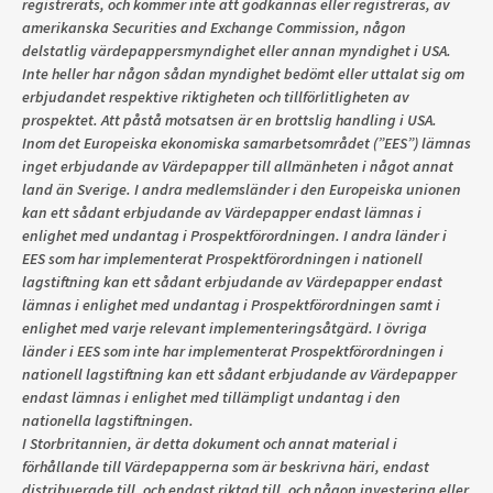
registrerats, och kommer inte att godkännas eller registreras, av
amerikanska Securities and Exchange Commission, någon
delstatlig värdepappersmyndighet eller annan myndighet i USA.
Inte heller har någon sådan myndighet bedömt eller uttalat sig om
erbjudandet respektive riktigheten och tillförlitligheten av
prospektet. Att påstå motsatsen är en brottslig handling i USA.
Inom det Europeiska ekonomiska samarbetsområdet (”EES”) lämnas
inget erbjudande av Värdepapper till allmänheten i något annat
land än Sverige. I andra medlemsländer i den Europeiska unionen
kan ett sådant erbjudande av Värdepapper endast lämnas i
enlighet med undantag i Prospektförordningen. I andra länder i
EES som har implementerat Prospektförordningen i nationell
lagstiftning kan ett sådant erbjudande av Värdepapper endast
lämnas i enlighet med undantag i Prospektförordningen samt i
enlighet med varje relevant implementeringsåtgärd. I övriga
länder i EES som inte har implementerat Prospektförordningen i
nationell lagstiftning kan ett sådant erbjudande av Värdepapper
endast lämnas i enlighet med tillämpligt undantag i den
nationella lagstiftningen.
I Storbritannien, är detta dokument och annat material i
förhållande till Värdepapperna som är beskrivna häri, endast
distribuerade till, och endast riktad till, och någon investering eller