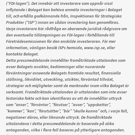
(”FDI-lagen”). Det innebär att investerare som uppnår visst
inflytande i Bolaget kan behöva anmäla investeringar i Bolaget
till, och erhålla godkännande från, Inspektionen för Strategiska
Produkter (”ISP”) innan en sådan investering kan genomföras.
Varje investerare bör rådfråga en oberoende juridisk rådgivare om
den eventuella tillämpningen av FDI-lagen i förhållande till
Företrädesemissionen för den enskilde investeraren. För mer
information, vänligen besök ISPs hemsida, www.isp.se, eller
kontakta Bolaget.
Detta pressmeddelande innehåller framåtriktade uttalanden som
avser Bolagets avsikter, bedömningar eller nuvarande
förväntningar avseende Bolagets framtida resultat, finansiella
ställning, likviditet, utveckling, utsikter, förväntad tillväxt,
strategier och möjligheter samt de marknader inom vilka Bolaget är
verksamt. Framåtriktade uttalanden är uttalanden som inte avser
historiska fakta och kan identifieras av att de innehåller uttryck
som ”anser”, ”förväntar”, ”förutser”, ”avser”, ”uppskattar”,
”kommer”, ”kan”, ”förutsätter”, ”bör” ”skulle kunna” och, i varje fall,
negationer därav, eller liknande uttryck. De framåtriktade
uttalandena i detta pressmeddelande är baserade på olika
antaganden, vilka i flera fall baseras på ytterligare antaganden.