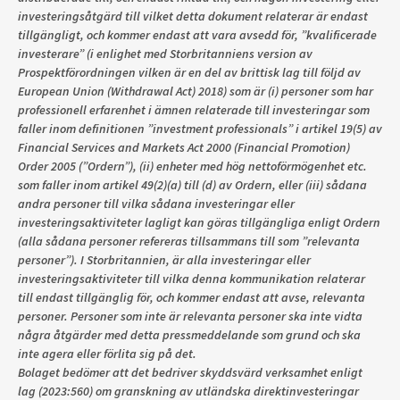
investeringsåtgärd till vilket detta dokument relaterar är endast
tillgängligt, och kommer endast att vara avsedd för, ”kvalificerade
investerare” (i enlighet med Storbritanniens version av
Prospektförordningen vilken är en del av brittisk lag till följd av
European Union (Withdrawal Act) 2018) som är (i) personer som har
professionell erfarenhet i ämnen relaterade till investeringar som
faller inom definitionen ”investment professionals” i artikel 19(5) av
Financial Services and Markets Act 2000 (Financial Promotion)
Order 2005 (”Ordern”), (ii) enheter med hög nettoförmögenhet etc.
som faller inom artikel 49(2)(a) till (d) av Ordern, eller (iii) sådana
andra personer till vilka sådana investeringar eller
investeringsaktiviteter lagligt kan göras tillgängliga enligt Ordern
(alla sådana personer refereras tillsammans till som ”relevanta
personer”). I Storbritannien, är alla investeringar eller
investeringsaktiviteter till vilka denna kommunikation relaterar
till endast tillgänglig för, och kommer endast att avse, relevanta
personer. Personer som inte är relevanta personer ska inte vidta
några åtgärder med detta pressmeddelande som grund och ska
inte agera eller förlita sig på det.
Bolaget bedömer att det bedriver skyddsvärd verksamhet enligt
lag (2023:560) om granskning av utländska direktinvesteringar