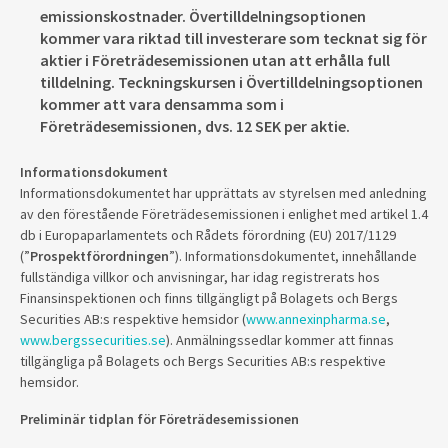
emissionskostnader. Övertilldelningsoptionen
kommer vara riktad till investerare som tecknat sig för
aktier i Företrädesemissionen utan att erhålla full
tilldelning. Teckningskursen i Övertilldelningsoptionen
kommer att vara densamma som i
Företrädesemissionen, dvs. 12 SEK per aktie.
Informationsdokument
Informationsdokumentet har upprättats av styrelsen med anledning
av den förestående Företrädesemissionen i enlighet med artikel 1.4
db i Europaparlamentets och Rådets förordning (EU) 2017/1129
(”
Prospektförordningen
”). Informationsdokumentet, innehållande
fullständiga villkor och anvisningar, har idag registrerats hos
Finansinspektionen och finns tillgängligt på Bolagets och Bergs
Securities AB:s respektive hemsidor (
www.annexinpharma.se
,
www.bergssecurities.se
). Anmälningssedlar kommer att finnas
tillgängliga på Bolagets och Bergs Securities AB:s respektive
hemsidor.
Preliminär tidplan för Företrädesemissionen