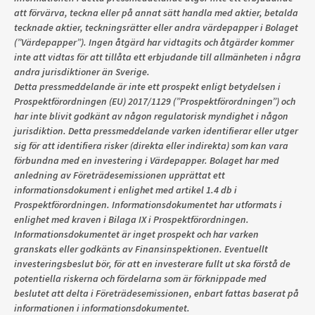
att förvärva, teckna eller på annat sätt handla med aktier, betalda
tecknade aktier, teckningsrätter eller andra värdepapper i Bolaget
(”Värdepapper”). Ingen åtgärd har vidtagits och åtgärder kommer
inte att vidtas för att tillåta ett erbjudande till allmänheten i några
andra jurisdiktioner än Sverige.
Detta pressmeddelande är inte ett prospekt enligt betydelsen i
Prospektförordningen (EU) 2017/1129 (”Prospektförordningen”) och
har inte blivit godkänt av någon regulatorisk myndighet i någon
jurisdiktion. Detta pressmeddelande varken identifierar eller utger
sig för att identifiera risker (direkta eller indirekta) som kan vara
förbundna med en investering i Värdepapper. Bolaget har med
anledning av Företrädesemissionen upprättat ett
informationsdokument i enlighet med artikel 1.4 db i
Prospektförordningen. Informationsdokumentet har utformats i
enlighet med kraven i Bilaga IX i Prospektförordningen.
Informationsdokumentet är inget prospekt och har varken
granskats eller godkänts av Finansinspektionen. Eventuellt
investeringsbeslut bör, för att en investerare fullt ut ska förstå de
potentiella riskerna och fördelarna som är förknippade med
beslutet att delta i Företrädesemissionen, enbart fattas baserat på
informationen i informationsdokumentet.