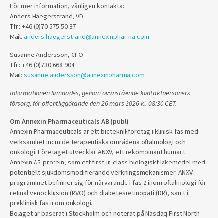
För mer information, vänligen kontakta:
Anders Haegerstrand, VD
Tfn: +46 (0)70 575 50 37
Mail:
anders.haegerstrand@annexinpharma.com
Susanne Andersson, CFO
Tfn: +46 (0)730 668 904
Mail:
susanne.andersson@annexinpharma.com
Informationen lämnades, genom ovanstående kontaktpersoners
försorg, för offentliggörande den 26 mars 2026 kl. 08:30 CET.
Om Annexin Pharmaceuticals AB (publ)
Annexin Pharmaceuticals är ett bioteknikföretag i klinisk fas med
verksamhet inom de terapeutiska områdena oftalmologi och
onkologi. Företaget utvecklar ANXV, ett rekombinant humant
Annexin A5-protein, som ett first-in-class biologiskt läkemedel med
potentiellt sjukdomsmodifierande verkningsmekanismer. ANXV-
programmet befinner sig för närvarande i fas 2 inom oftalmologi för
retinal venocklusion (RVO) och diabetesretinopati (DR), samt i
preklinisk fas inom onkologi.
Bolaget är baserat i Stockholm och noterat på Nasdaq First North