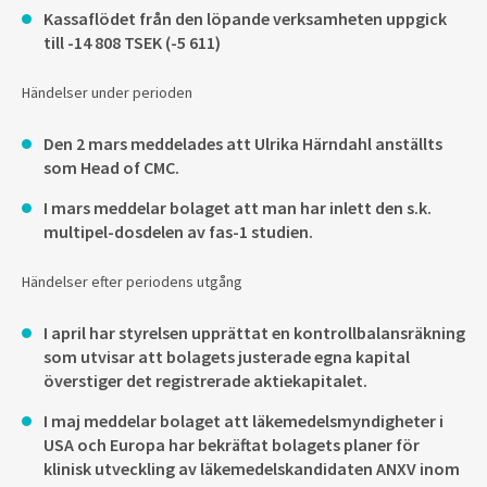
Kassaflödet från den löpande verksamheten uppgick
till -14 808 TSEK (-5 611)
Händelser under perioden
Den 2 mars meddelades att Ulrika Härndahl anställts
som Head of CMC.
I mars meddelar bolaget att man har inlett den s.k.
multipel-dosdelen av fas-1 studien.
Händelser efter periodens utgång
I april har styrelsen upprättat en kontrollbalansräkning
som utvisar att bolagets justerade egna kapital
överstiger det registrerade aktiekapitalet.
I maj meddelar bolaget att läkemedelsmyndigheter i
USA och Europa har bekräftat bolagets planer för
klinisk utveckling av läkemedelskandidaten ANXV inom