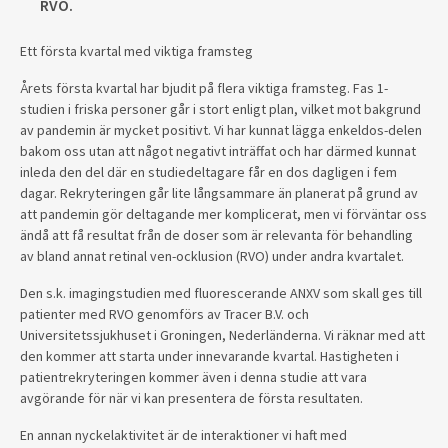
RVO.
Ett första kvartal med viktiga framsteg
Årets första kvartal har bjudit på flera viktiga framsteg. Fas 1-
studien i friska personer går i stort enligt plan, vilket mot bakgrund
av pandemin är mycket positivt. Vi har kunnat lägga enkeldos-delen
bakom oss utan att något negativt inträffat och har därmed kunnat
inleda den del där en studiedeltagare får en dos dagligen i fem
dagar. Rekryteringen går lite långsammare än planerat på grund av
att pandemin gör deltagande mer komplicerat, men vi förväntar oss
ändå att få resultat från de doser som är relevanta för behandling
av bland annat retinal ven-ocklusion (RVO) under andra kvartalet.
Den s.k. imagingstudien med fluorescerande ANXV som skall ges till
patienter med RVO genomförs av Tracer B.V. och
Universitetssjukhuset i Groningen, Nederländerna. Vi räknar med att
den kommer att starta under innevarande kvartal. Hastigheten i
patientrekryteringen kommer även i denna studie att vara
avgörande för när vi kan presentera de första resultaten.
En annan nyckelaktivitet är de interaktioner vi haft med