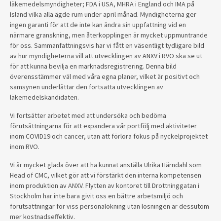
läkemedelsmyndigheter; FDA i USA, MHRA i England och IMA på
Island vilka alla ägde rum under april månad. Myndigheterna ger
ingen garanti för att de inte kan ändra sin uppfattning vid en
närmare granskning, men återkopplingen är mycket uppmuntrande
för oss. Sammanfattningsvis har vi fått en väsentligt tydligare bild
av hur myndigheterna vill att utvecklingen av ANXV i RVO ska se ut
för att kunna bevilja en marknadsregistrering. Denna bild
överensstämmer väl med våra egna planer, vilket är positivt och
samsynen underlättar den fortsatta utvecklingen av
läkemedelskandidaten.
Vi fortsätter arbetet med att undersöka och bedöma
förutsättningarna för att expandera vår portfölj med aktiviteter
inom COVID19 och cancer, utan att förlora fokus på nyckelprojektet
inom RVO.
Vi är mycket glada över att ha kunnat anställa Ulrika Härndahl som
Head of CMC, vilket gör att vi förstärkt den interna kompetensen
inom produktion av ANXV. Flytten av kontoret till Drottninggatan i
Stockholm har inte bara givit oss en bättre arbetsmiljö och
förutsättningar för viss personalökning utan lösningen är dessutom
mer kostnadseffektiv.