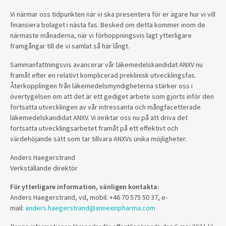
Vi närmar oss tidpunkten när vi ska presentera för er ägare hur vi vill
finansiera bolaget i nästa fas. Besked om detta kommer inom de
närmaste månaderna, när vi förhoppningsvis lagt ytterligare
framgångar till de vi samlat så här långt.
Sammanfattningsvis avancerar vår läkemedelskandidat ANXV nu
framåt efter en relativt komplicerad preklinisk utvecklingsfas.
Återkopplingen från läkemedelsmyndigheterna stärker oss i
övertygelsen om att det är ett gediget arbete som gjorts inför den
fortsatta utvecklingen av vår intressanta och mångfacetterade
läkemedelskandidat ANXV. Vi inriktar oss nu på att driva det
fortsatta utvecklingsarbetet framåt på ett effektivt och
värdehöjande sätt som tar tillvara ANXVs unika möjligheter.
Anders Haegerstrand
Verkställande direktör
För ytterligare information, vänligen kontakta:
Anders Haegerstrand, vd, mobil: +46 70 575 50 37, e-
mail:
anders.haegerstrand@annexinpharma.com