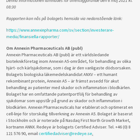
Denna informationen lämnades för offentliggörande den 6 maj 2021 kl.
08:30
Rapporten kan nås på bolagets hemsida via nedanstående länk:
https://www.annexinpharma.com/sv/section/investerare-
media/finansiella-rapporter/
Om Annexin Pharmaceuticals AB (publ)
Annexin Pharmaceuticals AB (publ) är ett världsledande
bioteknikföretag inom Annexin A5-området, för behandling av olika
hjärt- och kärlsjukdomar, som i dag är den vanligaste dödsorsaken.
Bolagets biologiska läkemedelskandidat ANXV – ett humant
rekombinant protein, Annexin A5 – är främst avsedd för akut
behandling av patienter med skador och inflammation i blodkärlen.
Bolaget har en omfattande patentportfölj för behandling av
sjukdomar som uppstår på grund av skador och inflammation i
blodkärlen.
Annexin Pharmaceuticals
har etablerat och optimerat en
cell-linje för storskalig tillverkning av Annexin A5.
Bolaget är baserat
i Stockholm och är noterade på Nasdaq First North Growth Market,
kortnamn ANNX.
Redeye är bolagets Certified Adviser. Tel. +46 (0) 8
121 576 90, email
certifiedadviser@redeye.se
.