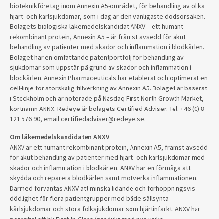
bioteknikföretag inom Annexin A5-området, för behandling av olika
hjärt- och kärlsjukdomar, som i dag är den vanligaste dödsorsaken.
Bolagets biologiska läkemedelskandidat ANXV – ett humant
rekombinant protein, Annexin A5 – är främst avsedd för akut
behandling av patienter med skador och inflammation i blodkärlen.
Bolaget har en omfattande patentportfölj för behandling av
sjukdomar som uppstår på grund av skador och inflammation i
blodkärlen. Annexin Pharmaceuticals har etablerat och optimerat en
cell-linje för storskalig tillverkning av Annexin A5. Bolaget är baserat
i Stockholm och är noterade på Nasdaq First North Growth Market,
kortnamn ANNX. Redeye är bolagets Certified Adviser. Tel. +46 (0) 8
121 576 90, email certifiedadviser@redeye.se.
Om läkemedelskandidaten ANXV
ANXV är ett humant rekombinant protein, Annexin A5, främst avsedd
för akut behandling av patienter med hjärt- och kärlsjukdomar med
skador och inflammation i blodkärlen. ANXV har en förmåga att
skydda och reparera blodkärlen samt motverka inflammationen.
Därmed förväntas ANXV att minska lidande och förhoppningsvis
dödlighet för flera patientgrupper med både sällsynta
kärlsjukdomar och stora folksjukdomar som hjärtinfarkt. ANXV har