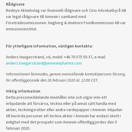
Rådgivare
Redeye Aktiebolag var finansiell rådgivare och Cirio Advokatbyrå AB
var legal rådgivare till Annexin i samband med
Företrädesemissionen. Hagberg & Aneborn Fondkommission AB var
emissionsinstitut.
För ytterligare information, vänligen kontakta:
Anders Haegerstrand, vd, mobil: +46 70 575 50 37, e-mail:
anders.haegerstrand@annexinpharma.com
Informationen lämnades, genom ovanstående kontaktpersons försorg,
för offentliggörande den 26 februari 2020 kl. 12:00 CET.
Viktig information
Detta pressmeddelande innehåller inte och utgör inte ett
erbjudande att förvärva, teckna eller på annat sätt handla med
aktier, teckningsrätter eller andra värdepapper i Annexin. Inbjudan
till berörda personer att teckna aktier i Annexin har endast skett i
enlighet med det prospekt som Annexin offentliggjordes den 5
februari 2020.