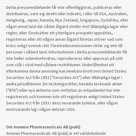
Detta pressmeddelande får inte offentliggöras, publiceras eller
distribueras, vare sig direkt eller indirekt, i eller till USA, Australien,
Hongkong, Japan, Kanada, Nya Zeeland, Singapore, Sydafrika, eller
något annat land där sådan åtgärd strider mot tillämpliga lagar eller
regler, eller förutsätter att ytterligare prospekt upprättas,
registreras eller att någon annan åtgärd företas utöver vad som
krävs enligt svensk rätt. Företrädesemissionen riktar sig inte till
personer i sådant land. Informationen i detta pressmeddelande får
inte heller vidarebefordras, reproduceras eller uppvisas på sätt
som står i strid med sådana restriktioner. Underlåtenhet att
efterkomma denna anvisning kan innebära brott mot United States
Securities Act från 1933 (”Securities Act”) eller tillämpliga lagar i
andra jurisdiktioner. De teckningsrätter, betalda tecknade aktier
(”BTA”) eller nya aktierna som omfattas av erbjudandet har inte
registrerats och kommer inte att registreras enligt United States
Securities Act från 1933 i dess nuvarande lydelse, eller någon
motsvarande lag i någon delstat i USA.
Om Annexin Pharmaceuticals AB (publ)
Annexin Pharmaceuticals AB (publ) är ett världsledande