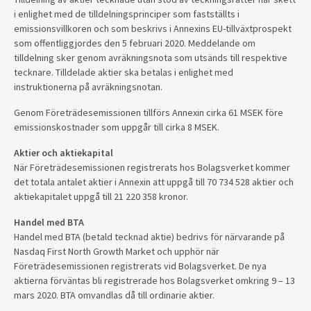
i enlighet med de tilldelningsprinciper som fastställts i
emissionsvillkoren och som beskrivs i Annexins EU-tillväxtprospekt
som offentliggjordes den 5 februari 2020. Meddelande om
tilldelning sker genom avräkningsnota som utsänds till respektive
tecknare. Tilldelade aktier ska betalas i enlighet med
instruktionerna på avräkningsnotan.
Genom Företrädesemissionen tillförs Annexin cirka 61 MSEK före
emissionskostnader som uppgår till cirka 8 MSEK.
Aktier och aktiekapital
När Företrädesemissionen registrerats hos Bolagsverket kommer
det totala antalet aktier i Annexin att uppgå till 70 734 528 aktier och
aktiekapitalet uppgå till 21 220 358 kronor.
Handel med BTA
Handel med BTA (betald tecknad aktie) bedrivs för närvarande på
Nasdaq First North Growth Market och upphör när
Företrädesemissionen registrerats vid Bolagsverket. De nya
aktierna förväntas bli registrerade hos Bolagsverket omkring 9 – 13
mars 2020. BTA omvandlas då till ordinarie aktier.