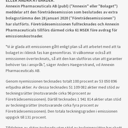
ELLER ANDRA ÅTGÄRDER.
Annexin Pharmaceuticals AB (publ) ("Annexin" eller "Bolaget")
meddelar att den företrädesemission som beslutades av extra
bolagsstämma den 28 januari 2020 (”Företrädesemissionen”)
har slutförts. Företrädesemissionen fulltecknades och Annexin
Pharmaceuticals tillförs därmed cirka 61 MSEK före avdrag för
emissionskostnader.
"Vi är glada att emissionen gått enligt plan så att arbetet med att ta
bolaget in i klinisk fas kan genomföras. Vi välkomnar också att
emissionen övertecknats, så att den kan slutföras utan att garantier
behöver tas i anspråk.", säger Anders Haegerstrand, vd Annexin
Pharmaceuticals AB.
Genom nyemissionen tecknades totalt 100 procent av 53 050 896
erbjudna aktier. Av dessa tecknades 51 109 082 aktier med stöd av
teckningsrätter (motsvarande cirka 96 procent av
Företrädesemissionen). Därtill tecknades 1 941 814 aktier utan stöd
av teckningsrätter (motsvarande cirka fyra procent av
Företrädesemissionen). Den totala teckningsgraden i emissionen
uppgick till 131 procent.
Tilldelning av aktier tecknade utan stöd av teckningsrätter har skett