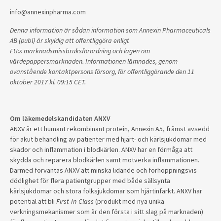
info@annexinpharma.com
Denna information är sådan information som Annexin Pharmaceuticals
AB (publ) är skyldig att offentliggöra enligt
EU:s marknadsmissbruksförordning och lagen om
värdepappersmarknaden. Informationen lämnades, genom
ovanstående kontaktpersons försorg, för offentliggörande den 11
oktober 2017 kl. 09:15 CET.
Om läkemedelskandidaten ANXV
ANXV är ett humant rekombinant protein, Annexin A5, främst avsedd
för akut behandling av patienter med hjärt- och kärlsjukdomar med
skador och inflammation i blodkärlen. ANXV har en förmåga att
skydda och reparera blodkärlen samt motverka inflammationen.
Därmed förväntas ANXV att minska lidande och förhoppningsvis
dödlighet för flera patientgrupper med både sällsynta
kärlsjukdomar och stora folksjukdomar som hjärtinfarkt. ANXV har
potential att bli
First-In-Class
(produkt med nya unika
verkningsmekanismer som är den första i sitt slag på marknaden)