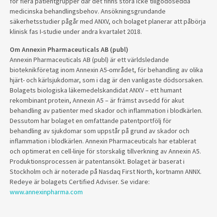
för flera patientgrupper där det finns stora icke tillgodosedda
medicinska behandlingsbehov. Ansökningsgrundande
säkerhetsstudier pågår med ANXV, och bolaget planerar att påbörja
klinisk fas I-studie under andra kvartalet 2018.
Om Annexin Pharmaceuticals AB (publ)
Annexin Pharmaceuticals AB (publ) är ett världsledande
bioteknikföretag inom Annexin A5-området, för behandling av olika
hjärt- och kärlsjukdomar, som i dag är den vanligaste dödsorsaken.
Bolagets biologiska läkemedelskandidat ANXV – ett humant
rekombinant protein, Annexin A5 – är främst avsedd för akut
behandling av patienter med skador och inflammation i blodkärlen.
Dessutom har bolaget en omfattande patentportfölj för
behandling av sjukdomar som uppstår på grund av skador och
inflammation i blodkärlen.
Annexin Pharmaceuticals
har etablerat
och optimerat en cell-linje för storskalig tillverkning av Annexin A5.
Produktionsprocessen är patentansökt.
Bolaget är baserat i
Stockholm och är noterade på Nasdaq First North, kortnamn ANNX.
Redeye är bolagets Certified Adviser. Se vidare:
www.annexinpharma.com