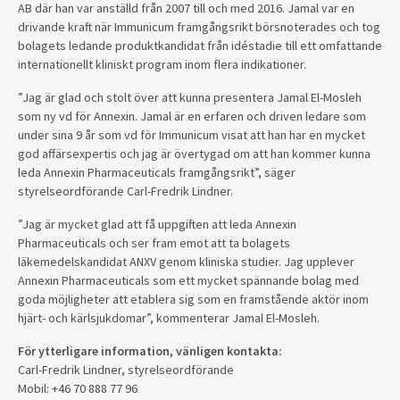
AB där han var anställd från 2007 till och med 2016. Jamal var en
drivande kraft när Immunicum framgångsrikt börsnoterades och tog
bolagets ledande produktkandidat från idéstadie till ett omfattande
internationellt kliniskt program inom flera indikationer.
”Jag är glad och stolt över att kunna presentera Jamal El-Mosleh
som ny vd för Annexin. Jamal är en erfaren och driven ledare som
under sina 9 år som vd för Immunicum visat att han har en mycket
god affärsexpertis och jag är övertygad om att han kommer kunna
leda Annexin Pharmaceuticals framgångsrikt”
, säger
styrelseordförande Carl-Fredrik Lindner.
”Jag är mycket glad att få uppgiften att leda Annexin
Pharmaceuticals och ser fram emot att ta bolagets
läkemedelskandidat ANXV genom kliniska studier. Jag upplever
Annexin Pharmaceuticals som ett mycket spännande bolag med
goda möjligheter att etablera sig som en framstående aktör inom
hjärt- och kärlsjukdomar”, kommenterar
Jamal El-Mosleh.
För ytterligare information, vänligen kontakta:
Carl-Fredrik Lindner, styrelseordförande
Mobil: +46 70 888 77 96