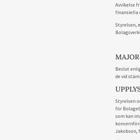
Avvikelse f
finansiella
Styrelsen, 
Bolagsverk
MAJOR
Beslut enli
de vid stäm
UPPLY
Styrelsen o
för Bolage
som kan inv
koncernföre
Jakobson, N