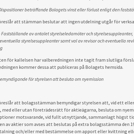
Dispositioner beträffande Bolagets vinst eller förlust enligt den fast
öreslår att stämman beslutar att ingen utdelning utgår för verk
 Fastställande av antalet styrelseledamöter och styrelsesuppleanter, fa
 eventuella styrelsesuppleanter samt val av revisor och eventuella rev
ng
ten för kallelsen har valberedningen inte tagit fram slutliga försl
redningen kommer dessa att publiceras på Bolagets hemsida.
Bemyndigande för styrelsen att besluta om nyemission
öreslår att bolagsstämman bemyndigar styrelsen att, vid ett eller
med eller utan företrädesrätt för aktieägarna, besluta om nyemis
tioner motsvarande, vid fullt utnyttjande, sammanlagt högst tio
n av aktier som avses att beslutas på extra bolagsstämma den 19
alning och/eller med bestämmelse om apport eller kvittning eller