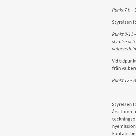
Punkt 7 b – 
Styrelsen f
Punkt 8-11 –
styrelse och
valberedni
Vid tidpunk
från valbe
Punkt 12 – 
Styrelsen f
årsstämma, 
teckningsop
nyemissione
kontant bet