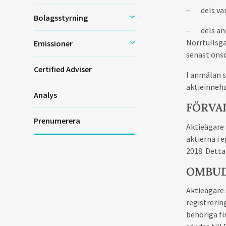
–
dels va
Bolagsstyrning
–
dels an
Norrtullsga
Emissioner
senast ons
Certified Adviser
I anmälan 
aktieinneha
Analys
FÖRVA
Prenumerera
Aktieägare 
aktierna i 
2018. Detta
OMBUD
Aktieägare 
registrerin
behöriga fi