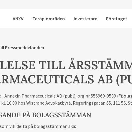
ANXV
Terapiområden
Investerare
Företaget
till Pressmeddelanden
LELSE TILL ÅRSSTÄMM
RMACEUTICALS AB (P
 i Annexin Pharmaceuticals AB (publ), org.nr 556960-9539 ("
Bola
 kl. 10.00 hos Wistrand Advokatbyrå, Regeringsgatan 65, 111 56, 
GANDE PÅ BOLAGSSTÄMMAN
 som vill delta på bolagsstämman ska: