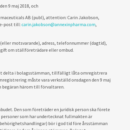
 den 9 maj 2018, och
rmaceuticals AB (publ), attention: Carin Jakobson,
-post till:
carin.jakobson@annexinpharma.com
,
(eller motsvarande), adress, telefonnummer (dagtid),
gift om ställföreträdare eller ombud.
tt delta i bolagsstämman, tillfälligt låta omregistrera
omregistrering måste vara verkställd onsdagen den 9 maj
n begäran härom till förvaltaren.
udet. Den som företräder en juridisk person ska förete
e personer som har undertecknat fullmakten är
 behörighetshandlingar) bör i god tid före årsstämman