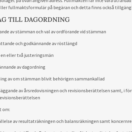
 Bolaget på ovan angiven adress. Fullmakten får inte vara utfärda
ller fullmaktsformulär på begäran och detta finns också tillgän
AG TILL DAGORDNING
nde av stämman och val av ordförande vid stämman
ttande och godkännande av röstlängd
v en eller två justeringsmän
nnande av dagordning
ing av om stämman blivit behörigen sammankallad
äggande av årsredovisningen och revisionsberättelsen samt, i f
evisionsberättelsen
t om:
ällelse av resultaträkningen och balansräkningen samt koncernr