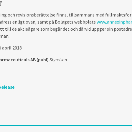
T
ing och revisionsberättelse finns, tillsammans med fullmaktsfor
 adress enligt ovan, samt på Bolagets webbplats
www.annexinpha
tt till de aktieägare som begär det och därvid uppger sin postadr
mman.
 april 2018
armaceuticals AB (publ)
Styrelsen
Release