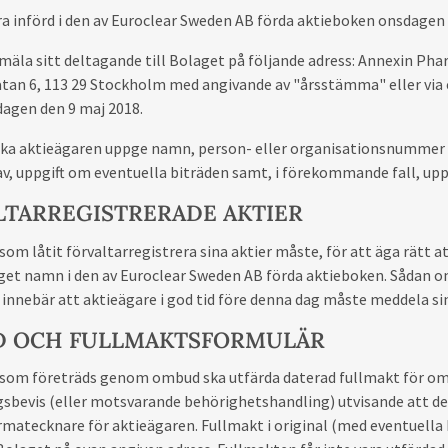
ra införd i den av Euroclear Sweden AB förda aktieboken onsdagen
mäla sitt deltagande till Bolaget på följande adress: Annexin Pha
tan 6, 113 29 Stockholm med angivande av "årsstämma" eller via e
dagen den 9 maj 2018.
ska aktieägaren uppge namn, person- eller organisationsnummer 
v, uppgift om eventuella biträden samt, i förekommande fall, upp
LTARREGISTRERADE AKTIER
som låtit förvaltarregistrera sina aktier måste, för att äga rätt a
eget namn i den av Euroclear Sweden AB förda aktieboken. Sådan 
 innebär att aktieägare i god tid före denna dag måste meddela si
 OCH FULLMAKTSFORMULÄR
som företräds genom ombud ska utfärda daterad fullmakt för omb
gsbevis (eller motsvarande behörighetshandling) utvisande att d
rmatecknare för aktieägaren. Fullmakt i original (med eventuella