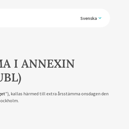
Svenska
A I ANNEXIN
UBL)
get
"), kallas härmed till extra årsstämma onsdagen den
Stockholm.