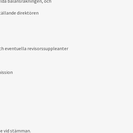
ällda balansräkningen, och
tällande direktören
och eventuella revisorssuppleanter
mission
nde vid stämman.