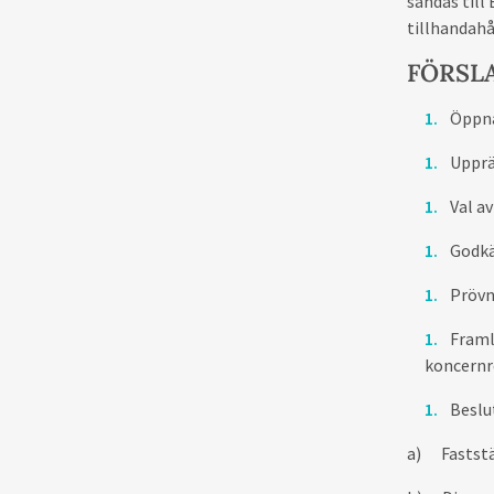
sändas till
tillhandahå
FÖRSL
Öppna
Upprä
Val a
Godkä
Prövn
Framl
koncernr
Beslu
a)
Fastst