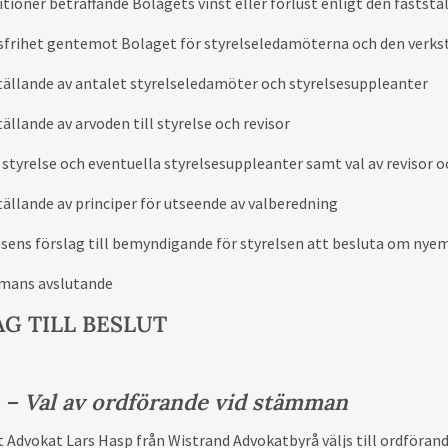
itioner beträffande Bolagets vinst eller förlust enligt den fastst
sfrihet gentemot Bolaget för styrelseledamöterna och den verks
tällande av antalet styrelseledamöter och styrelsesuppleanter
ällande av arvoden till styrelse och revisor
v styrelse och eventuella styrelsesuppleanter samt val av revisor 
tällande av principer för utseende av valberedning
lsens förslag till bemyndigande för styrelsen att besluta om nye
mans avslutande
G TILL BESLUT
 – Val av ordförande vid stämman
t Advokat Lars Hasp från Wistrand Advokatbyrå väljs till ordföra