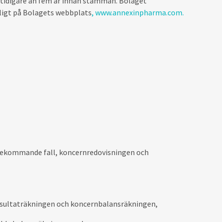
d tidigare än fem år innan stämman. Bolaget
gligt på Bolagets webbplats
, www.annexinpharma.com.
örekommande fall, koncernredovisningen och
esultaträkningen och koncernbalansräkningen,