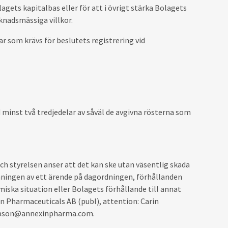
lagets kapitalbas eller för att i övrigt stärka Bolagets
knadsmässiga villkor.
ar som krävs för beslutets registrering vid
d minst två tredjedelar av såväl de avgivna rösterna som
h styrelsen anser att det kan ske utan väsentlig skada
ningen av ett ärende på dagordningen, förhållanden
ska situation eller Bolagets förhållande till annat
xin Pharmaceuticals AB (publ), attention: Carin
jakobson@annexinpharma.com.