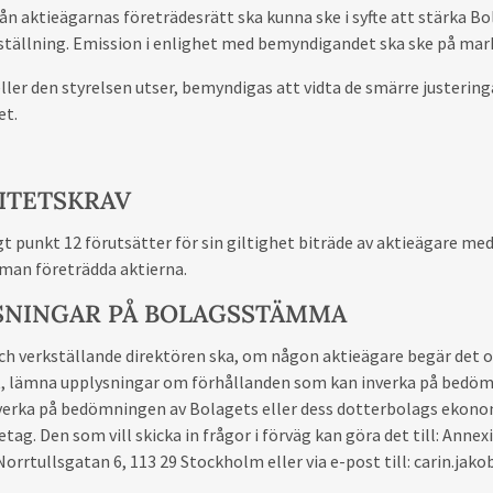
rån aktieägarnas företrädesrätt ska kunna ske i syfte att stärka Bo
 ställning. Emission i enlighet med bemyndigandet ska ske på mar
eller den styrelsen utser, bemyndigas att vidta de smärre justering
et.
ITETSKRAV
gt punkt 12 förutsätter för sin giltighet biträde av aktieägare me
man företrädda aktierna.
SNINGAR PÅ BOLAGSSTÄMMA
ch verkställande direktören ska, om någon aktieägare begär det oc
t, lämna upplysningar om förhållanden som kan inverka på bedöm
erka på bedömningen av Bolagets eller dess dotterbolags ekonomi
tag. Den som vill skicka in frågor i förväg kan göra det till: Anne
orrtullsgatan 6, 113 29 Stockholm eller via e-post till: carin.