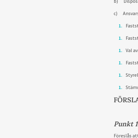
b)
Dispos
c)
Ansvar
Fasts
Fastst
Val a
Fasts
Styre
Stäm
FÖRSLA
Punkt 1
Föreslås at