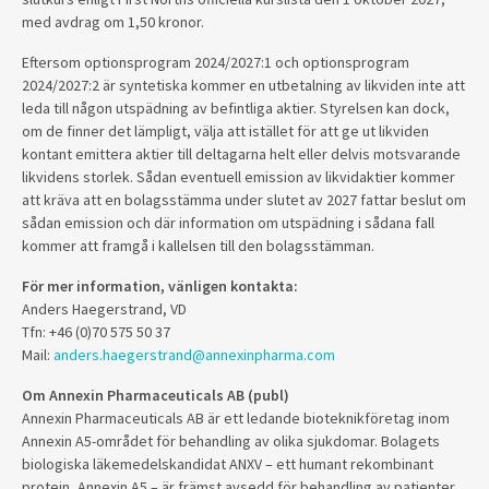
med avdrag om 1,50 kronor.
Eftersom optionsprogram 2024/2027:1 och optionsprogram
2024/2027:2 är syntetiska kommer en utbetalning av likviden inte att
leda till någon utspädning av befintliga aktier. Styrelsen kan dock,
om de finner det lämpligt, välja att istället för att ge ut likviden
kontant emittera aktier till deltagarna helt eller delvis motsvarande
likvidens storlek. Sådan eventuell emission av likvidaktier kommer
att kräva att en bolagsstämma under slutet av 2027 fattar beslut om
sådan emission och där information om utspädning i sådana fall
kommer att framgå i kallelsen till den bolagsstämman.
För mer information, vänligen kontakta:
Anders Haegerstrand, VD
Tfn: +46 (0)70 575 50 37
Mail:
anders.haegerstrand@annexinpharma.com
Om Annexin Pharmaceuticals AB (publ)
Annexin Pharmaceuticals AB är ett ledande bioteknikföretag inom
Annexin A5-området för behandling av olika sjukdomar. Bolagets
biologiska läkemedelskandidat ANXV – ett humant rekombinant
protein, Annexin A5 – är främst avsedd för behandling av patienter