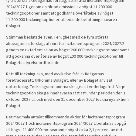
fyra största aktieägarnas förslag, att inrätta incitamentsprogram
2024/2027:1 genom en riktad emission av högst 11 200 000
teckningsoptioner samt att godkänna överlåtelse av högst
11 200 000 teckningsoptioner till ledande befattningshavare i
Bolaget.
Stämman beslutade även, i enlighet med de fyra största
aktieägarnas förslag, att inrätta incitamentsprogram 2024/2027:2
genom en riktad emission av högst 200 000 teckningsoptioner samt
att godkänna överlåtelse av högst 200 000 teckningsoptioner till
Bolagets styrelseordförande.
Rätt till teckning ska, med avvikelse från aktieägarnas
företrädesrätt, tillkomma Bolaget, eller av Bolaget anvisat
dotterbolag. Teckningsoptionerna ska ges ut vederlagsfritt. Varje
teckningsoption ska ge innehavaren rätt att under perioden den 1
oktober 2027 till och med den 31 december 2027 teckna nya aktier i
Bolaget.
Det maximala antalet tillkommande aktier för incitamentsprogram
2024/2027:1 och incitamentsprogram 2024/2027:2 beräknas uppgå
till högst 11 400 000 motsvarande högst cirka 2,1 procent av det