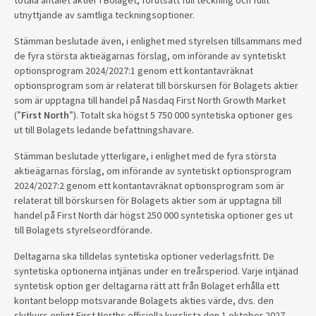
totala antalet aktier i Bolaget, förutsatt full teckning och fullt
utnyttjande av samtliga teckningsoptioner.
Stämman beslutade även, i enlighet med styrelsen tillsammans med
de fyra största aktieägarnas förslag, om införande av syntetiskt
optionsprogram 2024/2027:1 genom ett kontantavräknat
optionsprogram som är relaterat till börskursen för Bolagets aktier
som är upptagna till handel på Nasdaq First North Growth Market
(”
First North
”). Totalt ska högst 5 750 000 syntetiska optioner ges
ut till Bolagets ledande befattningshavare.
Stämman beslutade ytterligare, i enlighet med de fyra största
aktieägarnas förslag, om införande av syntetiskt optionsprogram
2024/2027:2 genom ett kontantavräknat optionsprogram som är
relaterat till börskursen för Bolagets aktier som är upptagna till
handel på First North där högst 250 000 syntetiska optioner ges ut
till Bolagets styrelseordförande.
Deltagarna ska tilldelas syntetiska optioner vederlagsfritt. De
syntetiska optionerna intjänas under en treårsperiod. Varje intjänad
syntetisk option ger deltagarna rätt att från Bolaget erhålla ett
kontant belopp motsvarande Bolagets akties värde, dvs. den
slutkurs enligt First Norths officiella kurslista den 1 oktober 2027,