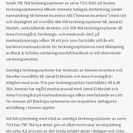
totalt 795 764 teckningsoptioner av serie TO3. Rätt att teckna
teckningsoptionerna tillkom Annexins helägda dotterbolag (under
namnändring till Annexin Incentive AB) (”Annexin Incentive”) med rätt
och skyldighet att överlåta 486 300 teckningsoptioner till Jamal El-
Mosleh, verkställande direktör, och 309 464 teckningsoptioner till
Anna Frostegård, forsknings- och medicinsk chef, på
marknadsmässiga villkor till ett pris som fastställs utifrån ett
beräknat marknadsvärde för teckningsoptionerna med tillämpning
av Black & Scholes värderingsmodell beräknat av ett oberoende
värderingsinstitut.
Samtliga teckningsoptioner har tecknats av Annexin Incentive och
därefter överlåtits till Jamal El-Mosleh och Anna Frostegård i
enlighet med ovan. Pris per teckningsoption fastställdes till 0,48
SEK. Annexin har ingått innehavaravtal med Jamal El-Mosleh och
Anna Frostegård på marknadsmässiga villkor innefattande en rätt
för Annexin att återköpa optionerna om respektive deltagares
anställning i Annexin upphör.
Vid full nyteckning med stöd av samtliga teckningsoptioner av serie
TO3 kan 795 764 nya aktier ges ut vilket motsvarar en utspädning
om cirka 4,5 procent av det totala antalet aktier i Bolaget och cirka