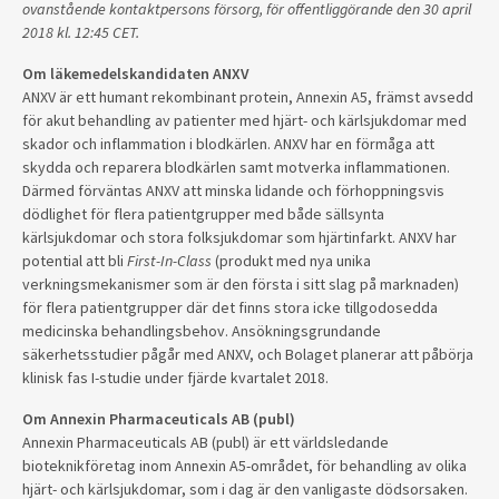
ovanstående kontaktpersons försorg, för offentliggörande den 30 april
2018 kl. 12:45 CET.
Om läkemedelskandidaten ANXV
ANXV är ett humant rekombinant protein, Annexin A5, främst avsedd
för akut behandling av patienter med hjärt- och kärlsjukdomar med
skador och inflammation i blodkärlen. ANXV har en förmåga att
skydda och reparera blodkärlen samt motverka inflammationen.
Därmed förväntas ANXV att minska lidande och förhoppningsvis
dödlighet för flera patientgrupper med både sällsynta
kärlsjukdomar och stora folksjukdomar som hjärtinfarkt. ANXV har
potential att bli
First-In-Class
(produkt med nya unika
verkningsmekanismer som är den första i sitt slag på marknaden)
för flera patientgrupper där det finns stora icke tillgodosedda
medicinska behandlingsbehov. Ansökningsgrundande
säkerhetsstudier pågår med ANXV, och Bolaget planerar att påbörja
klinisk fas I-studie under fjärde kvartalet 2018.
Om Annexin Pharmaceuticals AB (publ)
Annexin Pharmaceuticals AB (publ) är ett världsledande
bioteknikföretag inom Annexin A5-området, för behandling av olika
hjärt- och kärlsjukdomar, som i dag är den vanligaste dödsorsaken.