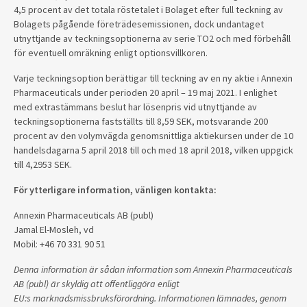
4,5 procent av det totala röstetalet i Bolaget efter full teckning av
Bolagets pågående företrädesemissionen, dock undantaget
utnyttjande av teckningsoptionerna av serie TO2 och med förbehåll
för eventuell omräkning enligt optionsvillkoren.
Varje teckningsoption berättigar till teckning av en ny aktie i Annexin
Pharmaceuticals under perioden 20 april – 19 maj 2021.
I enlighet
med extrastämmans beslut har lösenpris vid utnyttjande av
teckningsoptionerna fastställts till
8,59 SEK, motsvarande 200
procent av den volymvägda genomsnittliga aktiekursen under de 10
handelsdagarna 5 april 2018 till och med 18 april 2018, vilken uppgick
till 4,2953 SEK.
För ytterligare information, vänligen kontakta:
Annexin Pharmaceuticals AB (publ)
Jamal El-Mosleh, vd
Mobil: +46 70 331 90 51
Denna information är sådan information som Annexin Pharmaceuticals
AB (publ) är skyldig att offentliggöra enligt
EU:s marknadsmissbruksförordning. Informationen lämnades, genom