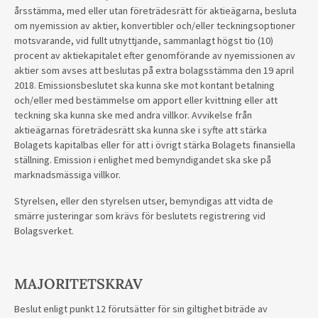
årsstämma, med eller utan företrädesrätt för aktieägarna, besluta
om nyemission av aktier, konvertibler och/eller teckningsoptioner
motsvarande, vid fullt utnyttjande, sammanlagt högst tio (10)
procent av aktiekapitalet efter genomförande av nyemissionen av
aktier som avses att beslutas på extra bolagsstämma den 19 april
2018. Emissionsbeslutet ska kunna ske mot kontant betalning
och/eller med bestämmelse om apport eller kvittning eller att
teckning ska kunna ske med andra villkor. Avvikelse från
aktieägarnas företrädesrätt ska kunna ske i syfte att stärka
Bolagets kapitalbas eller för att i övrigt stärka Bolagets finansiella
ställning. Emission i enlighet med bemyndigandet ska ske på
marknadsmässiga villkor.
Styrelsen, eller den styrelsen utser, bemyndigas att vidta de
smärre justeringar som krävs för beslutets registrering vid
Bolagsverket.
MAJORITETSKRAV
Beslut enligt punkt 12 förutsätter för sin giltighet biträde av