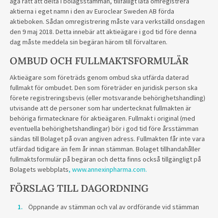
äga rätt att delta i bolagsstämman, tillfälligt låta omregistrera
aktierna i eget namn i den av Euroclear Sweden AB förda
aktieboken. Sådan omregistrering måste vara verkställd onsdagen
den 9 maj 2018. Detta innebär att aktieägare i god tid före denna
dag måste meddela sin begäran härom till förvaltaren.
OMBUD OCH FULLMAKTSFORMULÄR
Aktieägare som företräds genom ombud ska utfärda daterad
fullmakt för ombudet. Den som företräder en juridisk person ska
förete registreringsbevis (eller motsvarande behörighetshandling)
utvisande att de personer som har undertecknat fullmakten är
behöriga firmatecknare för aktieägaren. Fullmakt i original (med
eventuella behörighetshandlingar) bör i god tid före årsstämman
sändas till Bolaget på ovan angiven adress. Fullmakten får inte vara
utfärdad tidigare än fem år innan stämman. Bolaget tillhandahåller
fullmaktsformulär på begäran och detta finns också tillgängligt på
Bolagets webbplats
, www.annexinpharma.com.
FÖRSLAG TILL DAGORDNING
Öppnande av stämman och val av ordförande vid stämman