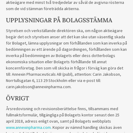
aktieägare med minst två tredjedelar av såväl de avgivna rösterna
som de vid stämman företrädda aktierna.
UPPLYSNINGAR PÅ BOLAGSSTÄMMA
Styrelsen och verkställande direktören ska, om någon aktieägare
begär det och styrelsen anser att det kan ske utan väsentlig skada
för Bolaget, lämna upplysningar om förhållanden som kan inverka på
bedömningen av ett ärende på dagordningen, förhållanden som kan
inverka på bedömningen av Bolagets eller dess dotterbolags
ekonomiska situation eller Bolagets förhållande till annat
koncernföretag. Den som vill skicka in frågor i förväg kan göra det
till: Annexin Pharmaceuticals AB (publ), attention: Carin Jakobson,
Norrtullsgatan 6, 113 29 Stockholm eller via e-post till:
carin.jakobson@annexinpharma.com.
ÖVRIGT
Årsredovisning och revisionsberättelse finns, tillsammans med
fullmaktsformulär, tillgängliga på Bolagets kontor senast den 25
april 2018, adress enligt ovan, samt på Bolagets webbplats
www.annexinpharma.com.
Kopior av nämnd handling skickas även