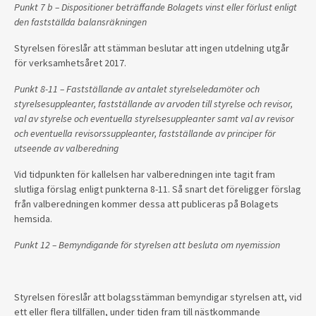
Punkt 7 b – Dispositioner beträffande Bolagets vinst eller förlust enligt
den fastställda balansräkningen
Styrelsen föreslår att stämman beslutar att ingen utdelning utgår
för verksamhetsåret 2017.
Punkt 8-11 – Fastställande av antalet styrelseledamöter och
styrelsesuppleanter, fastställande av arvoden till styrelse och revisor,
val av styrelse och eventuella styrelsesuppleanter samt val av revisor
och eventuella revisorssuppleanter, fastställande av principer för
utseende av valberedning
Vid tidpunkten för kallelsen har valberedningen inte tagit fram
slutliga förslag enligt punkterna 8-11. Så snart det föreligger förslag
från valberedningen kommer dessa att publiceras på Bolagets
hemsida.
Punkt 12 – Bemyndigande för styrelsen att besluta om nyemission
Styrelsen föreslår att bolagsstämman bemyndigar styrelsen att, vid
ett eller flera tillfällen, under tiden fram till nästkommande