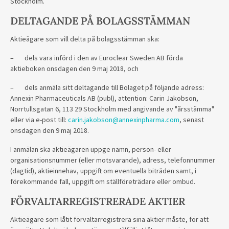
Stockholm.
DELTAGANDE PÅ BOLAGSSTÄMMAN
Aktieägare som vill delta på bolagsstämman ska:
–
dels vara införd i den av Euroclear Sweden AB förda
aktieboken onsdagen den 9 maj 2018, och
–
dels anmäla sitt deltagande till Bolaget på följande adress:
Annexin Pharmaceuticals AB (publ), attention: Carin Jakobson,
Norrtullsgatan 6, 113 29 Stockholm med angivande av "årsstämma"
eller via e-post till:
carin.jakobson@annexinpharma.com
, senast
onsdagen den 9 maj 2018.
I anmälan ska aktieägaren uppge namn, person- eller
organisationsnummer (eller motsvarande), adress, telefonnummer
(dagtid), aktieinnehav, uppgift om eventuella biträden samt, i
förekommande fall, uppgift om ställföreträdare eller ombud.
FÖRVALTARREGISTRERADE AKTIER
Aktieägare som låtit förvaltarregistrera sina aktier måste, för att